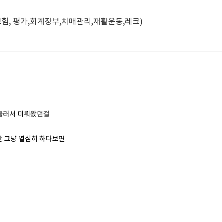
험, 평가,회계장부,치매관리,재활운동,레크)
게을러서 미뤄왔던걸
만 그냥 열심히 하다보면