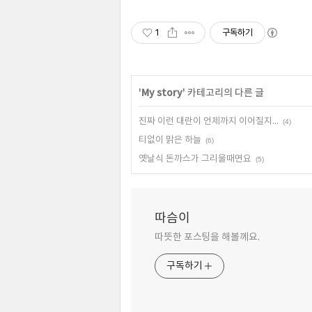
1
구독하기
'
My story
' 카테고리의 다른 글
진짜 이런 대란이 언제까지 이어질지...
(4)
티없이 맑은 하늘
(6)
옛날식 돈까스가 그리울때면요
(5)
따슴이
따뜻한 포스팅을 해볼께요.
구독하기